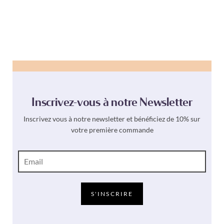
Inscrivez-vous à notre Newsletter
Inscrivez vous à notre newsletter et bénéficiez de 10% sur
votre première commande
E
-
m
a
i
S'INSCRIRE
l
*