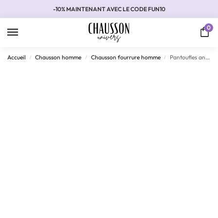
-10% MAINTENANT AVEC LE CODE FUN10
0
Accueil
Chausson homme
Chausson fourrure homme
Pantoufles antidérapantes confortables et chaudes
/
/
/