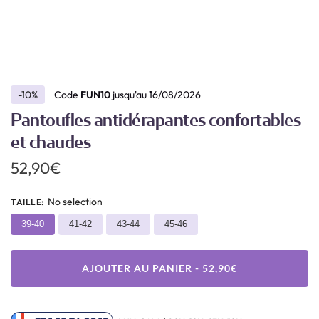
-10%
Code
FUN10
jusqu'au 16/08/2026
Pantoufles antidérapantes confortables
et chaudes
52,90
€
No selection
TAILLE
:
39-40
41-42
43-44
45-46
AJOUTER AU PANIER - 52,90€