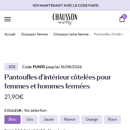
-10% MAINTENANT AVEC LE CODE FUN10
0
Accueil
Chausson femme
Chausson laine femme
Pantoufles d’intérieur côtelées pour femmes et hommes fermées
/
/
/
-10%
Code
FUN10
jusqu'au 16/08/2026
Pantoufles d’intérieur côtelées pour
femmes et hommes fermées
21,90
€
No selection
COULEUR
:
Bleu
Gris
Jaune
Marron
Orange
Rose