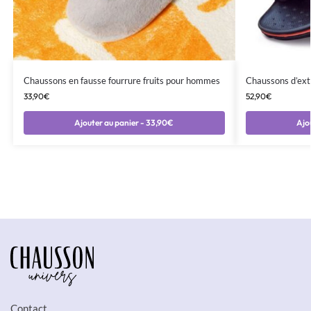
Chaussons en fausse fourrure fruits pour hommes
Chaussons d’exté
33,90
€
52,90
€
Ajouter au panier - 33,90€
Ajo
Contact