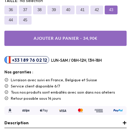
No selection
TAILLE
:
36
37
38
39
40
41
42
43
44
45
AJOUTER AU PANIER - 34,90€
+33 1 89 76 02 12
LUN-SAM / 08H-12H, 13H-18H
Nos garanties :
Livraison
avec suivi en France, Belgique et Suisse
Service client disponible 6/7
Tous nos produits sont emballés avec soin dans nos ateliers
Retour possible sous 14 jours
Description