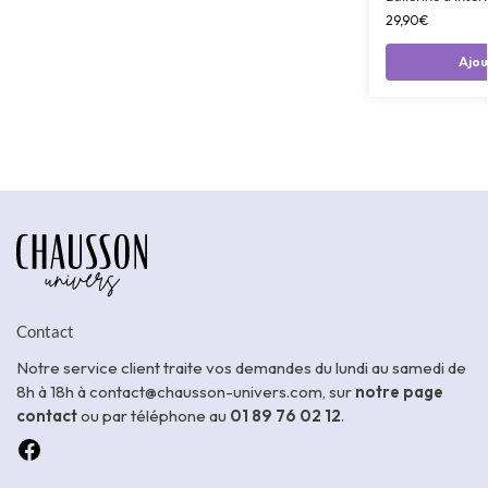
29,90
€
Ajou
Contact
Notre service client traite vos demandes du lundi au samedi de
8h à 18h à contact@chausson-univers.com, sur
notre page
contact
ou par téléphone au
01 89 76 02 12
.