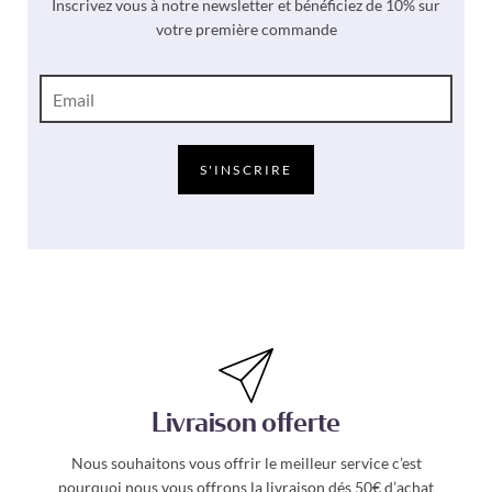
Inscrivez vous à notre newsletter et bénéficiez de 10% sur
votre première commande
E
-
m
a
i
S'INSCRIRE
l
*
Livraison offerte
Nous souhaitons vous offrir le meilleur service c’est
pourquoi nous vous offrons la livraison dés 50€ d’achat