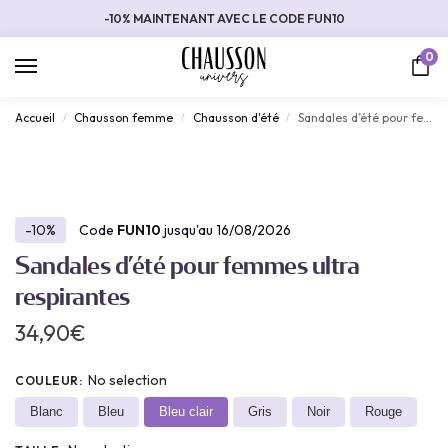
-10% MAINTENANT AVEC LE CODE FUN10
0
Accueil
Chausson femme
Chausson d'été
Sandales d’été pour femmes ultra respirantes
/
/
/
-10%
Code
FUN10
jusqu'au 16/08/2026
Sandales d’été pour femmes ultra
respirantes
34,90
€
No selection
COULEUR
:
Blanc
Bleu
Bleu clair
Gris
Noir
Rouge