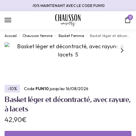
-10% MAINTENANT AVEC LE CODE FUN10
0
Accueil
Chausson femme
Basket Femme
Basket léger et décontracté, avec rayure, à lacets
/
/
/
-10%
Code
FUN10
jusqu'au 16/08/2026
Basket léger et décontracté, avec rayure,
à lacets
42,90
€