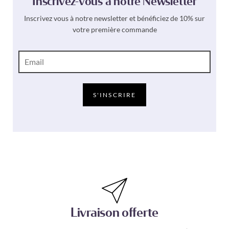
Inscrivez-vous à notre Newsletter
Inscrivez vous à notre newsletter et bénéficiez de 10% sur
votre première commande
E
-
m
a
i
S'INSCRIRE
l
*
Livraison offerte