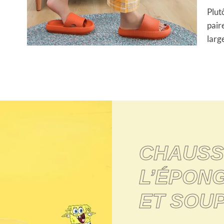
Plut
pair
larg
CHAUSS
L’ÉPON
ET SOU