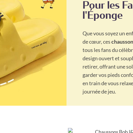
Pour les F
l'Éponge
Que vous soyez un enf
de cœur, ces
chausson
tous les fans du célèb
design ouvert et souple
retirer, offrant une s
garder vos pieds confo
en train de vous relax
journée de jeu.