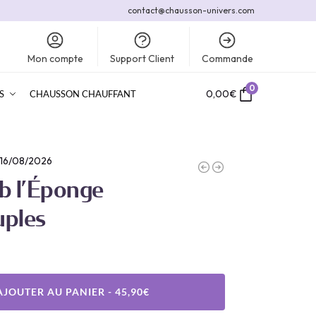
contact@chausson-univers.com
Mon compte
Support Client
Commande
0
0,00
€
S
CHAUSSON CHAUFFANT
 16/08/2026
b l’Éponge
uples
AJOUTER AU PANIER - 45,90€