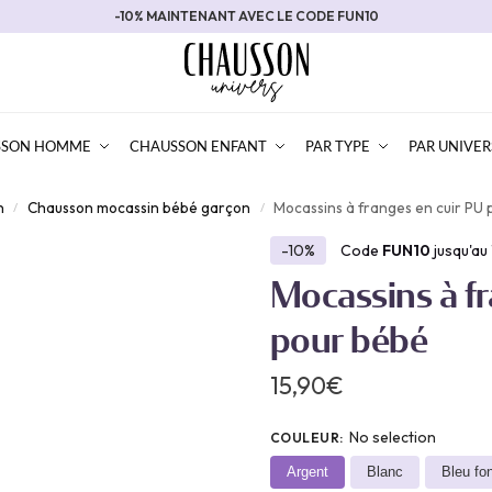
-10% MAINTENANT AVEC LE CODE FUN10
SSON HOMME
CHAUSSON ENFANT
PAR TYPE
PAR UNIVER
n
Chausson mocassin bébé garçon
Mocassins à franges en cuir PU
/
/
-10%
Code
FUN10
jusqu'au
Mocassins à fr
pour bébé
15,90
€
No selection
COULEUR
:
Argent
Blanc
Bleu fo