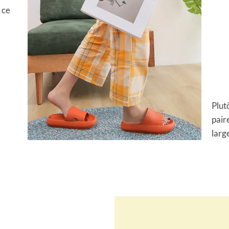
 ce
Plut
pair
larg