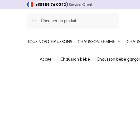
+33 1 89 76 02 12
Service Client
Recherche
TOUS NOS CHAUSSONS
CHAUSSON FEMME
CHAU
Accueil
Chausson bébé
Chausson bébé garço
/
/