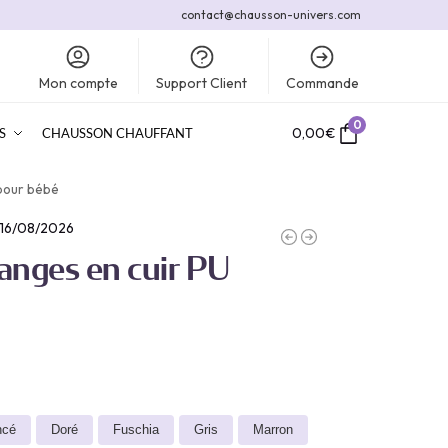
contact@chausson-univers.com
Mon compte
Support Client
Commande
0
0,00
€
S
CHAUSSON CHAUFFANT
 pour bébé
 16/08/2026
anges en cuir PU
ncé
Doré
Fuschia
Gris
Marron