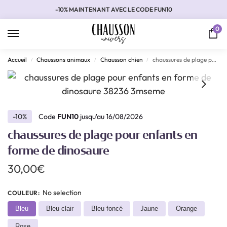
-10% MAINTENANT AVEC LE CODE FUN10
0
Accueil
Chaussons animaux
Chausson chien
chaussures de plage pour enfants en forme de dinosaure
/
/
/
-10%
Code
FUN10
jusqu'au 16/08/2026
chaussures de plage pour enfants en
forme de dinosaure
30,00
€
No selection
COULEUR
:
Bleu
Bleu clair
Bleu foncé
Jaune
Orange
Rose