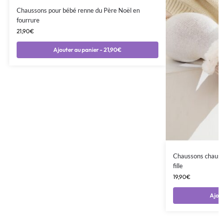
Chaussons pour bébé renne du Père Noël en
fourrure
21,90
€
Ajouter au panier - 21,90€
Chaussons chaus
fille
19,90
€
Ajo