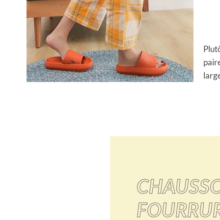
Plut
pair
larg
CHAUSSO
FOURRUR