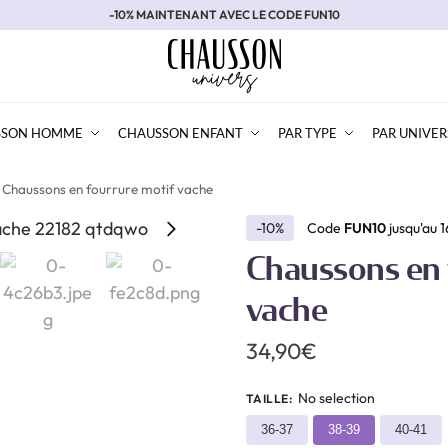
-10% MAINTENANT AVEC LE CODE FUN10
SSON HOMME
CHAUSSON ENFANT
PAR TYPE
PAR UNIVER
Chaussons en fourrure motif vache
-10%
Code
FUN10
jusqu'au 
Chaussons en 
vache
34,90
€
No selection
TAILLE
:
36-37
38-39
40-41