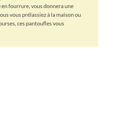
e en fourrure, vous donnera une
vous vous prélassiez à la maison ou
ourses, ces pantoufles vous