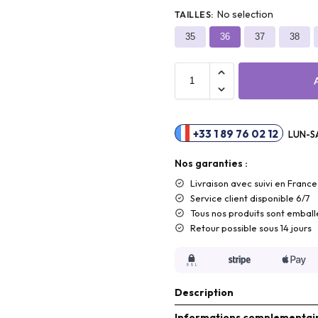
No selection
TAILLES
:
35
36
37
38
+33 1 89 76 02 12
LUN-SA
Nos garanties :
Livraison
avec suivi en France
Service client disponible 6/7
Tous nos produits sont emball
Retour possible sous 14 jours
Description
Informations complementai