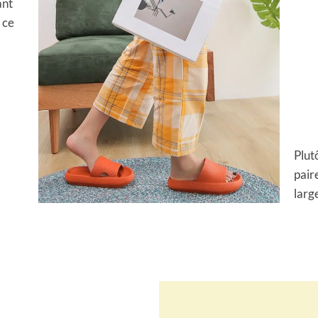
ant
 ce
Plut
pair
larg