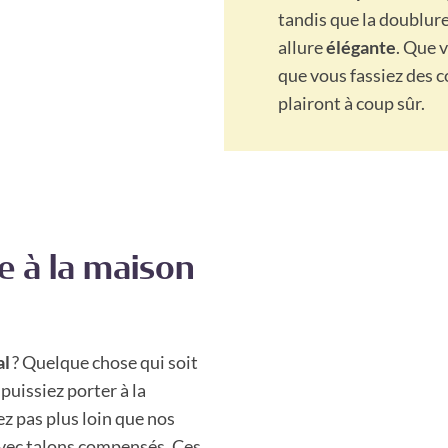
tandis que la doublur
allure
élégante
. Que 
que vous fassiez des c
plairont à coup sûr.
 à la maison
al
? Quelque chose qui soit
 puissiez porter à la
z pas plus loin que nos
vec talons compensés. Ces