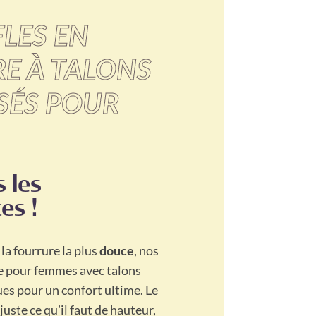
LES EN
E À TALONS
ÉS POUR
 les
es !
 la fourrure la plus
douce
, nos
e pour femmes avec talons
s pour un confort ultime. Le
juste ce qu’il faut de hauteur,