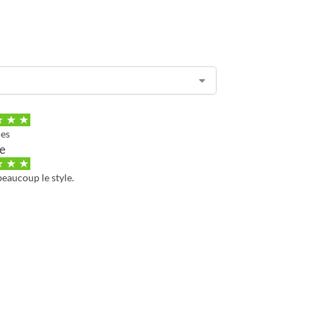
les
te
beaucoup le style.