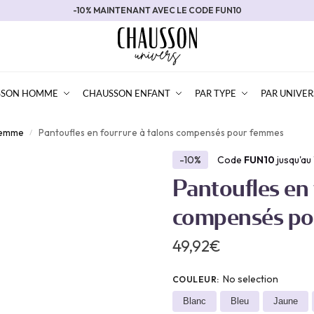
-10% MAINTENANT AVEC LE CODE FUN10
SSON HOMME
CHAUSSON ENFANT
PAR TYPE
PAR UNIVER
femme
Pantoufles en fourrure à talons compensés pour femmes
/
-10%
Code
FUN10
jusqu'au
Pantoufles en 
compensés po
49,92
€
No selection
COULEUR
:
Blanc
Bleu
Jaune