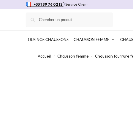
+33 1 89 76 02 12
Service Client
Recherche
TOUS NOS CHAUSSONS
CHAUSSON FEMME
CHAU
Accueil
Chausson femme
Chausson fourrure 
/
/