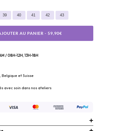
39
40
41
42
43
AJOUTER AU PANIER - 59,90€
M / 08H-12H, 13H-18H
, Belgique et Suisse
és avec soin dans nos ateliers
re