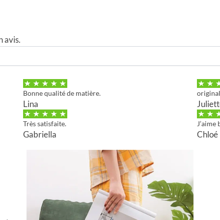
 avis.
Bonne qualité de matière.
origina
Lina
Juliet
Très satisfaite.
J’aime 
Gabriella
Chloé