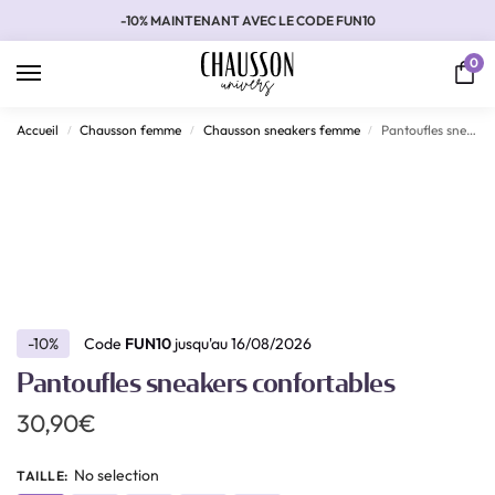
-10% MAINTENANT AVEC LE CODE FUN10
0
Accueil
Chausson femme
Chausson sneakers femme
Pantoufles sneakers confortables
/
/
/
-10%
Code
FUN10
jusqu'au 16/08/2026
Pantoufles sneakers confortables
30,90
€
No selection
TAILLE
: