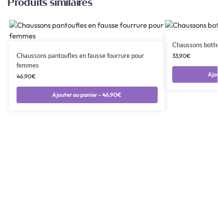
Produits similaires
Chaussons bott
Chaussons pantoufles en fausse fourrure pour
33,90
€
femmes
Ajo
46,90
€
Ajouter au panier - 46,90€