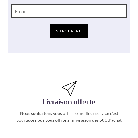
E
-
m
a
i
S'INSCRIRE
l
*
Livraison offerte
Nous souhaitons vous offrir le meilleur service c’est
pourquoi nous vous offrons la livraison dés 50€ d’achat