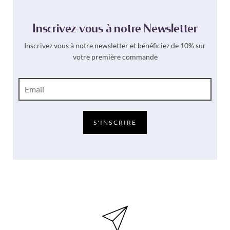
Inscrivez-vous à notre Newsletter
Inscrivez vous à notre newsletter et bénéficiez de 10% sur
votre première commande
E
-
m
a
i
S'INSCRIRE
l
*