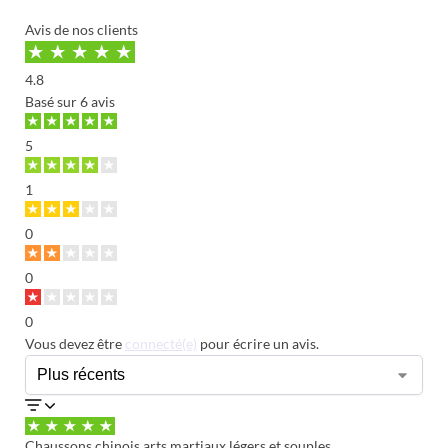
Avis de nos clients
4.8
Basé sur
6 avis
5
1
0
0
0
Vous devez être
connecté(e)
pour écrire un avis.
Chaussons chinois arts martiaux légers et souples.