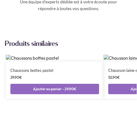
Une équipe d’experts dédiée est à votre écoute pour
répondre à toutes vos questions.
Produits similaires
Chaussons bottes pastel
Chausson laine 
29,90
€
52,90
€
Ajouter au panier - 29,90€
Ajo