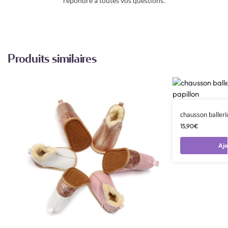
répondre à toutes vos questions.
Produits similaires
chausson balleri
15,90
€
Ajo