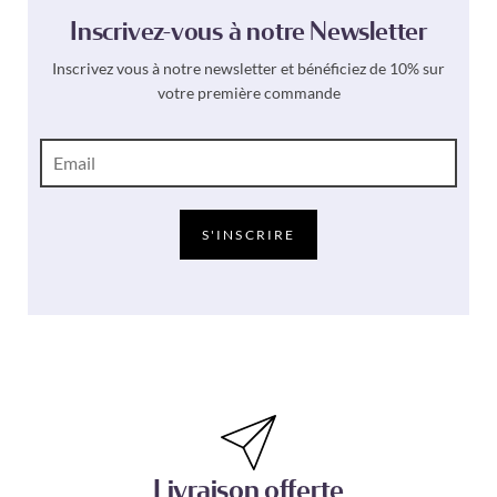
Inscrivez-vous à notre Newsletter
Inscrivez vous à notre newsletter et bénéficiez de 10% sur
votre première commande
E
-
m
a
i
S'INSCRIRE
l
*
Livraison offerte