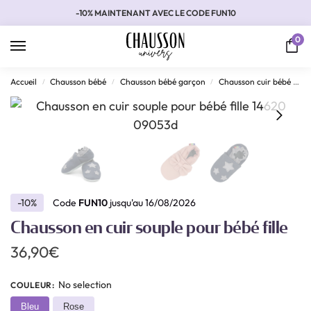
-10% MAINTENANT AVEC LE CODE FUN10
0
Accueil
Chausson bébé
Chausson bébé garçon
Chausson cuir bébé garçon
/
/
/
-10%
Code
FUN10
jusqu'au 16/08/2026
Chausson en cuir souple pour bébé fille
36,90
€
No selection
COULEUR
:
Bleu
Rose